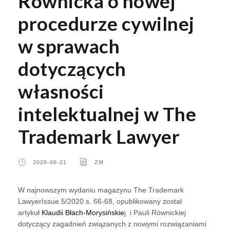
Równicka o nowej
procedurze cywilnej
w sprawach
dotyczących
własności
intelektualnej w The
Trademark Lawyer
2020-06-21
ZM
W najnowszym wydaniu magazynu The Trademark
LawyerIssue 5/2020 s. 66-68, opublikowany został
artykuł
Klaudii Błach-Morysińskie
j i Pauli Równickiej
dotyczący zagadnień związanych z nowymi rozwiązaniami