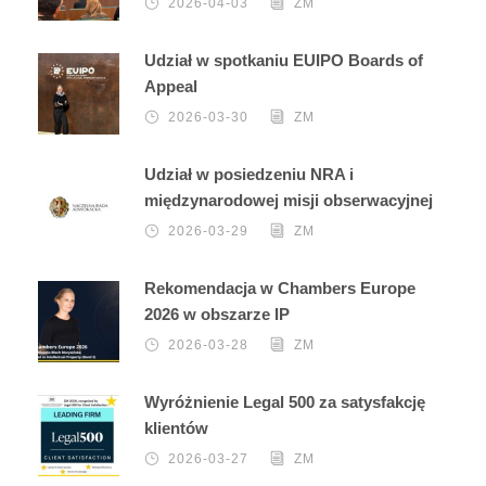
2026-04-03
ZM
Udział w spotkaniu EUIPO Boards of
Appeal
2026-03-30
ZM
Udział w posiedzeniu NRA i
międzynarodowej misji obserwacyjnej
2026-03-29
ZM
Rekomendacja w Chambers Europe
2026 w obszarze IP
2026-03-28
ZM
Wyróżnienie Legal 500 za satysfakcję
klientów
2026-03-27
ZM