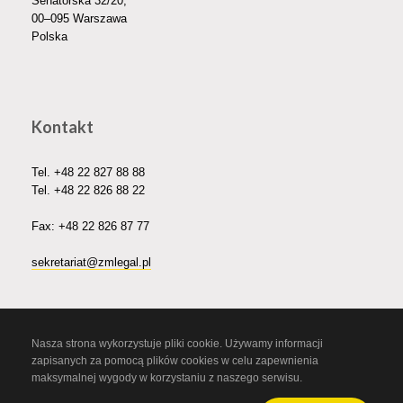
Senatorska 32/20,
00–095 Warszawa
Polska
Kontakt
Tel.
+48 22 827 88 88
Tel.
+48 22 826 88 22
Fax: +48 22 826 87 77
sekretariat@zmlegal.pl
Nasza strona wykorzystuje pliki cookie. Używamy informacji
zapisanych za pomocą plików cookies w celu zapewnienia
maksymalnej wygody w korzystaniu z naszego serwisu.
© 2023 Zaborski Morysiński - adwokacka spółka partnerska.